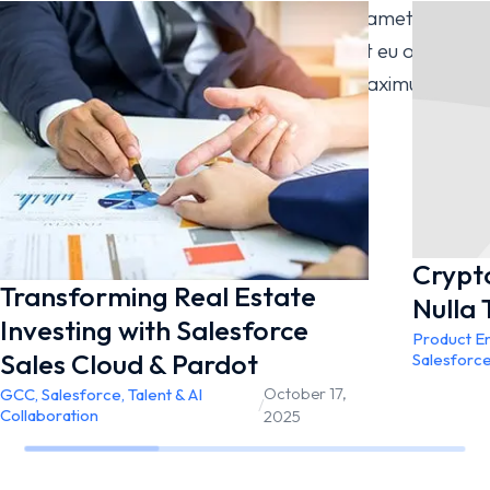
sagittis vel ante sit amet tempor. In sit amet
neque non tellus interdum tincidunt eget eu odio.
Donec quis diam felis. Etiam id quam maximus,
tempus justo at posuere est!
Visit Official Website
Crypt
Transforming Real Estate
Nulla 
Investing with Salesforce
Product E
Sales Cloud & Pardot ​
Salesforc
October 17,
GCC
,
Salesforce
,
Talent & AI
/
Collaboration
2025